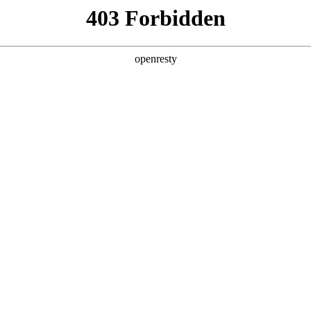
企业业务
个人业务
了解我们
投资者
件>
>
电子白板显示屏
示屏
105英寸触显主流尺寸，具有广视角、宽温、高亮、
府、大中型企业及创业公司、医院等场景，实现教学、会议
EN
Global
政府
企业